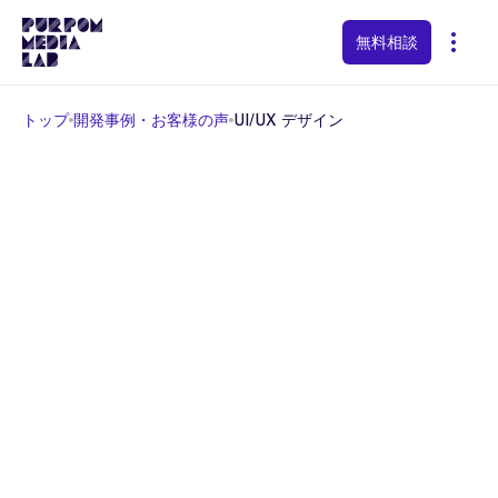
language
keyboard_arrow_down
無料相談
🇯🇵 Japanese
トップ
開発事例・お客様の声
UI/UX デザイン
🇬🇧 English
#
UI/UX デザイン
🇨🇳 Chinese
🇪🇸 Spanish